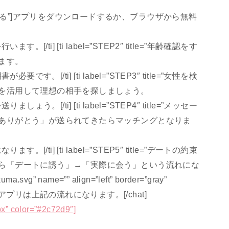
″ title=”登録する”]アプリをダウンロードするか、ブラウザから無料
i] [ti label=”STEP2″ title=”年齢確認をす
ます。
/ti] [ti label=”STEP3″ title=”女性を検
能を活用して理想の相手を探しましょう。
/ti] [ti label=”STEP4″ title=”メッセー
！ありがとう」が送られてきたらマッチングとなりま
i] [ti label=”STEP5″ title=”デートの約束
たら「デートに誘う」→「実際に会う」という流れにな
kuma.svg” name=”” align=”left” border=”gray”
チングアプリは上記の流れになります。[/chat]
” color=”#2c72d9″]