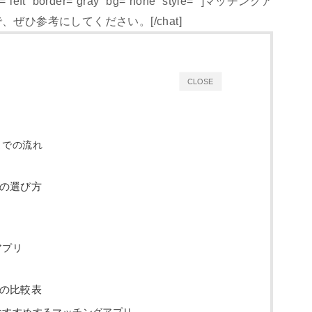
gn=”left” border=”gray” bg=”none” style=””]マッチングア
ひ参考にしてください。[/chat]
CLOSE
までの流れ
の選び方
アプリ
の比較表
おすすめするマッチングアプリ