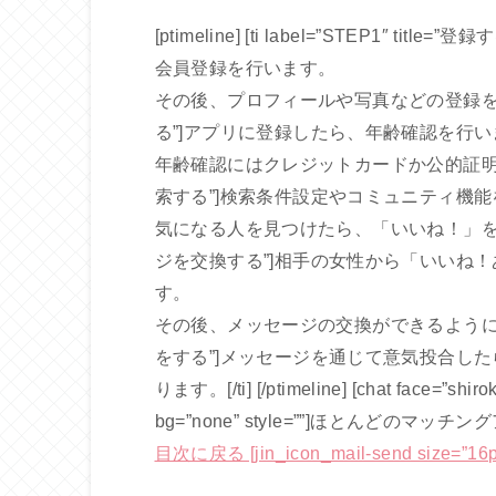
[ptimeline] [ti label=”STEP1
会員登録を行います。
その後、プロフィールや写真などの登録を行います。[/t
る”]アプリに登録したら、年齢確認を行い
年齢確認にはクレジットカードか公的証明書が必要です。[
索する”]検索条件設定やコミュニティ機
気になる人を見つけたら、「いいね！」を送りましょう。[
ジを交換する”]相手の女性から「いいね
す。
その後、メッセージの交換ができるようになります。[/t
をする”]メッセージを通じて意気投合し
ります。[/ti] [/ptimeline] [chat face=”shiro
bg=”none” style=””]ほとんどのマッ
目次に戻る [jin_icon_mail-send size=”16px