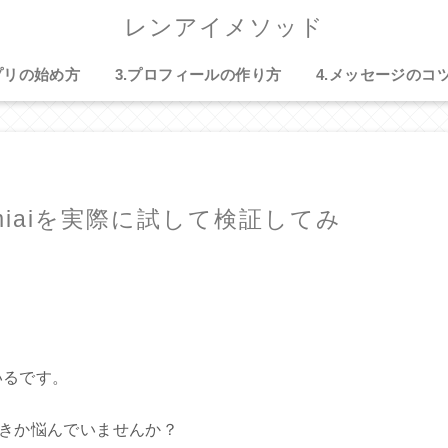
レンアイメソッド
プリの始め方
3.プロフィールの作り方
4.メッセージのコ
miaiを実際に試して検証してみ
いるです。
べきか悩んでいませんか？