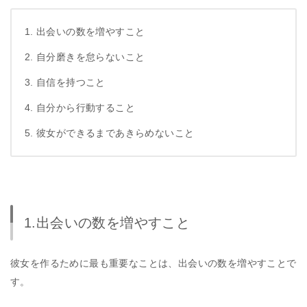
出会いの数を増やすこと
自分磨きを怠らないこと
自信を持つこと
自分から行動すること
彼女ができるまであきらめないこと
1.出会いの数を増やすこと
彼女を作るために最も重要なことは、出会いの数を増やすことで
す。