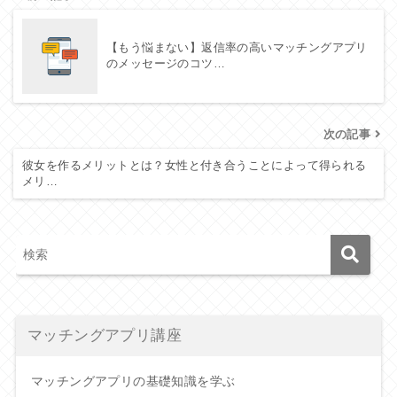
【もう悩まない】返信率の高いマッチングアプリ
のメッセージのコツ…
次の記事
彼女を作るメリットとは？女性と付き合うことによって得られる
メリ…
マッチングアプリ講座
マッチングアプリの基礎知識を学ぶ