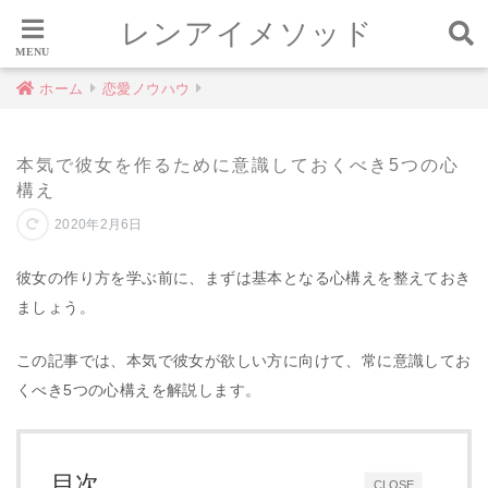
レンアイメソッド
ホーム
恋愛ノウハウ
本気で彼女を作るために意識しておくべき5つの心
構え
2020年2月6日
彼女の作り方を学ぶ前に、まずは基本となる心構えを整えておき
ましょう。
この記事では、本気で彼女が欲しい方に向けて、常に意識してお
くべき5つの心構えを解説します。
目次
CLOSE