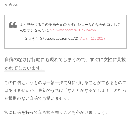
からね。
よく見かけるこの漫画今日のあすかショーなかなか面白いしこ
んなオチなんだね
pic.twitter.com/40DcZP4oxk
— なつきち (@papapapapanda72)
March 11, 2017
自信のなさは行動にも現れてしまうので、すぐに女性に見抜
かれてしまいます。
この自信というものは一朝一夕で身に付けることができるもので
はありませんが、最初のうちは「なんとかなるでしょ！」と行っ
た根拠のない自信でも構いません。
常に自信を持って立ち振る舞うことを心がけましょう。